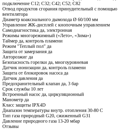
подключение C12; C32; C42; C52; C82
Отвод продуктов сгорания принудительный с помощью
вентилятора
Диаметр коаксиального дымохода Ø 60/100 мм
Управление ЖК-дисплей с кнопочным управлением
Самодиагностика да, электронная
Режимы многорежимный («Лето», «Зима»)
Таймер да, контроль пламени
Режим "Теплый пол" да
Защита от замерзания да
Авторозжиг да
Безопасность горелки да, многоуровневая
Датчик ионизации да, контроль пламени
Защита от блокировок насоса да
Датчик давления да
Предохранительный клапан да, 3 бар
Срок службы 10 лет
Встроенный насос да, циркуляционный
Манометр да
Класс защиты IPX4D
Диапазон температуры внутр. отопления 30-80 С
Тип газа природный G20, сжиженный G31
Давление природного газа 13-20 мбар
Отзывы