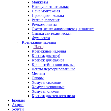
Манжеты
Нить уплотнительная
Пена монтажная
Прокладки, кольца
Резина, паронит
Ремкомплекты
Скотч, лента алюминиевая, изолента
Смазка сантехническая
Фум лента
Крепежные изделия
Назад
Крепежные изделия
Крепеж для труб
Крепеж для фаянса
Кронштейны консольные
Ленты перфорированные
Метизы
Опоры
Хомуты силовые
Хомуты червячные
Хомуты, стяжки
Крепеж для теплого пола
Бренды
Акции
Услуги