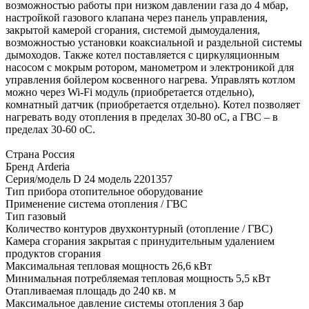
возможностью работы при низком давлении газа до 4 мбар,
настройкой газового клапана через панель управления,
закрытой камерой сгорания, системой дымоудаления,
возможностью установки коаксиальной и раздельной системы
дымоходов. Также котел поставляется с циркуляционным
насосом с мокрым ротором, манометром и электроникой для
управления бойлером косвенного нагрева. Управлять котлом
можно через Wi-Fi модуль (приобретается отдельно),
комнатный датчик (приобретается отдельно). Котел позволяет
нагревать воду отопления в пределах 30-80 оС, а ГВС – в
пределах 30-60 оС.
Страна Россия
Бренд Arderia
Серия/модель D 24 модель 2201357
Тип прибора отопительное оборудование
Применение система отопления / ГВС
Тип газовый
Количество контуров двухконтурный (отопление / ГВС)
Камера сгорания закрытая с принудительным удалением
продуктов сгорания
Максимальная тепловая мощность 26,6 кВт
Минимальная потребляемая тепловая мощность 5,5 кВт
Отапливаемая площадь до 240 кв. м
Максимальное давление системы отопления 3 бар