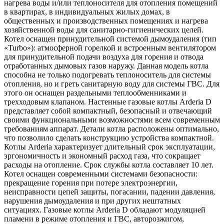
нагрева воды и/или теплоносителя для отопления помещений
в квартирах, в индивидуальных жилых домах, в
общественных и производственных помещениях и нагрева
хозяйственной воды для санитарно-гигиенических целей.
Котел оснащен принудительной системой дымоудаления (тип
«Turbo»): атмосферной горелкой и встроенным вентилятором
для принудительной подачи воздуха для горения и отвода
отработанных дымовых газов наружу. Данная модель котла
способна не только подогревать теплоноситель для системы
отопления, но и греть санитарную воду для системы ГВС. Для
этого он оснащен раздельными теплообменниками и
трехходовым клапаном. Настенные газовые котлы Arderia D
представляет собой компактный, безопасный и отвечающий
своими функциональными возможностями всем современным
требованиям аппарат. Детали котла расположены оптимально,
что позволило сделать конструкцию устройства компактной.
Котлы Arderia характеризует длительный срок эксплуатации,
эргономичность и экономный расход газа, что сокращает
расходы на отопление. Срок службы котла составляет 10 лет.
Котел оснащен современными системами безопасности:
прекращение горения при потере электроэнергии,
неисправности цепей защиты, погасании, падении давления,
нарушения дымоудаления и при других нештатных
ситуациях. Газовые котлы Arderia D обладают модуляцией
пламени в режиме отопления и ГВС, авторозжигом,