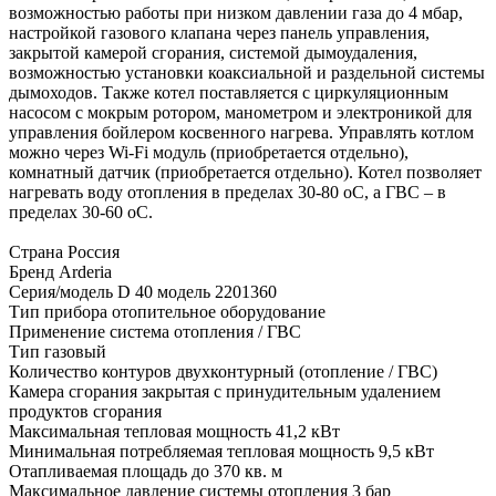
возможностью работы при низком давлении газа до 4 мбар,
настройкой газового клапана через панель управления,
закрытой камерой сгорания, системой дымоудаления,
возможностью установки коаксиальной и раздельной системы
дымоходов. Также котел поставляется с циркуляционным
насосом с мокрым ротором, манометром и электроникой для
управления бойлером косвенного нагрева. Управлять котлом
можно через Wi-Fi модуль (приобретается отдельно),
комнатный датчик (приобретается отдельно). Котел позволяет
нагревать воду отопления в пределах 30-80 оС, а ГВС – в
пределах 30-60 оС.
Страна Россия
Бренд Arderia
Серия/модель D 40 модель 2201360
Тип прибора отопительное оборудование
Применение система отопления / ГВС
Тип газовый
Количество контуров двухконтурный (отопление / ГВС)
Камера сгорания закрытая с принудительным удалением
продуктов сгорания
Максимальная тепловая мощность 41,2 кВт
Минимальная потребляемая тепловая мощность 9,5 кВт
Отапливаемая площадь до 370 кв. м
Максимальное давление системы отопления 3 бар