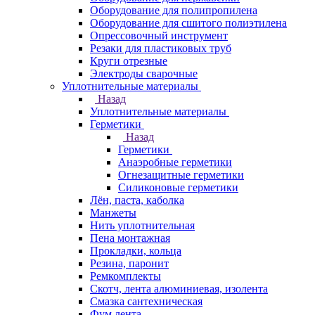
Оборудование для полипропилена
Оборудование для сшитого полиэтилена
Опрессовочный инструмент
Резаки для пластиковых труб
Круги отрезные
Электроды сварочные
Уплотнительные материалы
Назад
Уплотнительные материалы
Герметики
Назад
Герметики
Анаэробные герметики
Огнезащитные герметики
Силиконовые герметики
Лён, паста, каболка
Манжеты
Нить уплотнительная
Пена монтажная
Прокладки, кольца
Резина, паронит
Ремкомплекты
Скотч, лента алюминиевая, изолента
Смазка сантехническая
Фум лента