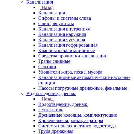
Канализация
Назад
Канализация
Сифоны и системы слива
Слив для унитаза
Канализация внутренняя
Канализация наружняя
Канализация чугунная
Канализация гофрированная
Клапаны канализационные
Средства прочистки канализации
Трапы сливные
Септики
Уловители жира, песка, мусора
Канализационные автоматические насосные
станции
Насосы погружные дренажные, фекальные
Водоотведение, дренаж
Назад
Водоотведение, дренаж
Геотекстиль
Дренажные колодцы, комплектующие
Кровельные воронки, аэраторы
Системы поверхностного водоотвода
Труба дренажная