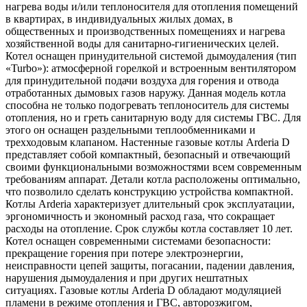
нагрева воды и/или теплоносителя для отопления помещений
в квартирах, в индивидуальных жилых домах, в
общественных и производственных помещениях и нагрева
хозяйственной воды для санитарно-гигиенических целей.
Котел оснащен принудительной системой дымоудаления (тип
«Turbo»): атмосферной горелкой и встроенным вентилятором
для принудительной подачи воздуха для горения и отвода
отработанных дымовых газов наружу. Данная модель котла
способна не только подогревать теплоноситель для системы
отопления, но и греть санитарную воду для системы ГВС. Для
этого он оснащен раздельными теплообменниками и
трехходовым клапаном. Настенные газовые котлы Arderia D
представляет собой компактный, безопасный и отвечающий
своими функциональными возможностями всем современным
требованиям аппарат. Детали котла расположены оптимально,
что позволило сделать конструкцию устройства компактной.
Котлы Arderia характеризует длительный срок эксплуатации,
эргономичность и экономный расход газа, что сокращает
расходы на отопление. Срок службы котла составляет 10 лет.
Котел оснащен современными системами безопасности:
прекращение горения при потере электроэнергии,
неисправности цепей защиты, погасании, падении давления,
нарушения дымоудаления и при других нештатных
ситуациях. Газовые котлы Arderia D обладают модуляцией
пламени в режиме отопления и ГВС, авторозжигом,