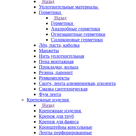
Назад
Уплотнительные материалы
Герметики
Назад
Герметики
Анаэробные герметики
Огнезащитные герметики
Силиконовые герметики
Лён, паста, каболка
Манжеты
Нить уплотнительная
Пена монтажная
Прокладки, кольца
Резина, паронит
Ремкомплекты
Скотч, лента алюминиевая, изолента
Смазка сантехническая
Фум лента
Крепежные изделия
Назад
Крепежные изделия
Крепеж для труб
Крепеж для фаянса
Кронштейны консольные
Ленты перфорированные