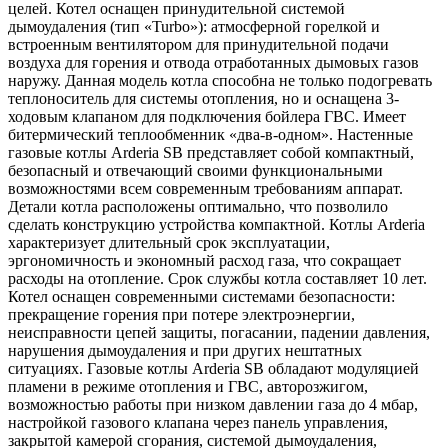
целей. Котел оснащен принудительной системой
дымоудаления (тип «Turbo»): атмосферной горелкой и
встроенным вентилятором для принудительной подачи
воздуха для горения и отвода отработанных дымовых газов
наружу. Данная модель котла способна не только подогревать
теплоноситель для системы отопления, но и оснащена 3-
ходовым клапаном для подключения бойлера ГВС. Имеет
битермический теплообменник «два-в-одном». Настенные
газовые котлы Arderia SB представляет собой компактный,
безопасный и отвечающий своими функциональными
возможностями всем современным требованиям аппарат.
Детали котла расположены оптимально, что позволило
сделать конструкцию устройства компактной. Котлы Arderia
характеризует длительный срок эксплуатации,
эргономичность и экономный расход газа, что сокращает
расходы на отопление. Срок службы котла составляет 10 лет.
Котел оснащен современными системами безопасности:
прекращение горения при потере электроэнергии,
неисправности цепей защиты, погасании, падении давления,
нарушения дымоудаления и при других нештатных
ситуациях. Газовые котлы Arderia SB обладают модуляцией
пламени в режиме отопления и ГВС, авторозжигом,
возможностью работы при низком давлении газа до 4 мбар,
настройкой газового клапана через панель управления,
закрытой камерой сгорания, системой дымоудаления,