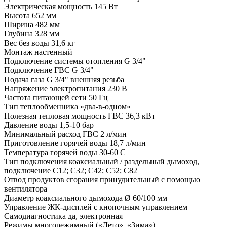
Электрическая мощность 145 Вт
Высота 652 мм
Ширина 482 мм
Глубина 328 мм
Вес без воды 31,6 кг
Монтаж настенный
Подключение системы отопления G 3/4"
Подключение ГВС G 3/4"
Подача газа G 3/4" внешняя резьба
Напряжение электропитания 230 В
Частота питающей сети 50 Гц
Тип теплообменника «два-в-одном»
Полезная тепловая мощность ГВС 36,3 кВт
Давление воды 1,5-10 бар
Минимальный расход ГВС 2 л/мин
Приготовление горячей воды 18,7 л/мин
Температура горячей воды 30-60 С
Тип подключения коаксиальный / раздельный дымоход,
подключение C12; C32; C42; C52; C82
Отвод продуктов сгорания принудительный с помощью
вентилятора
Диаметр коаксиального дымохода Ø 60/100 мм
Управление ЖК-дисплей с кнопочным управлением
Самодиагностика да, электронная
Режимы многорежимный («Лето», «Зима»)