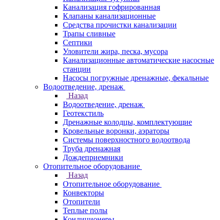
Канализация гофрированная
Клапаны канализационные
Средства прочистки канализации
Трапы сливные
Септики
Уловители жира, песка, мусора
Канализационные автоматические насосные
станции
Насосы погружные дренажные, фекальные
Водоотведение, дренаж
Назад
Водоотведение, дренаж
Геотекстиль
Дренажные колодцы, комплектующие
Кровельные воронки, аэраторы
Системы поверхностного водоотвода
Труба дренажная
Дождеприемники
Отопительное оборудование
Назад
Отопительное оборудование
Конвекторы
Отопители
Теплые полы
Кондиционеры