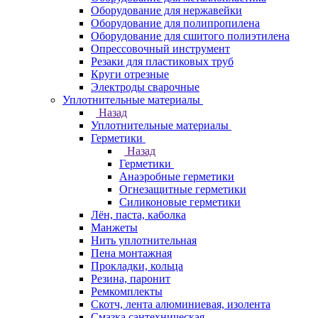
Оборудование для нержавейки
Оборудование для полипропилена
Оборудование для сшитого полиэтилена
Опрессовочный инструмент
Резаки для пластиковых труб
Круги отрезные
Электроды сварочные
Уплотнительные материалы
Назад
Уплотнительные материалы
Герметики
Назад
Герметики
Анаэробные герметики
Огнезащитные герметики
Силиконовые герметики
Лён, паста, каболка
Манжеты
Нить уплотнительная
Пена монтажная
Прокладки, кольца
Резина, паронит
Ремкомплекты
Скотч, лента алюминиевая, изолента
Смазка сантехническая