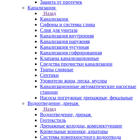
Защита от протечек
Канализация
Назад
Канализация
Сифоны и системы слива
Слив для унитаза
Канализация внутренняя
Канализация наружняя
Канализация чугунная
Канализация гофрированная
Клапаны канализационные
Средства прочистки канализации
Трапы сливные
Септики
Уловители жира, песка, мусора
Канализационные автоматические насосные
станции
Насосы погружные дренажные, фекальные
Водоотведение, дренаж
Назад
Водоотведение, дренаж
Геотекстиль
Дренажные колодцы, комплектующие
Кровельные воронки, аэраторы
Системы поверхностного водоотвода