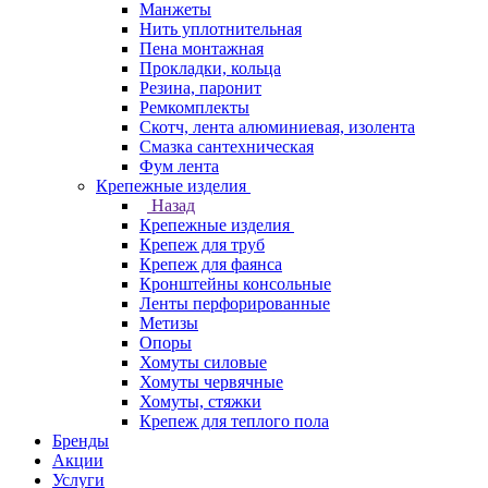
Манжеты
Нить уплотнительная
Пена монтажная
Прокладки, кольца
Резина, паронит
Ремкомплекты
Скотч, лента алюминиевая, изолента
Смазка сантехническая
Фум лента
Крепежные изделия
Назад
Крепежные изделия
Крепеж для труб
Крепеж для фаянса
Кронштейны консольные
Ленты перфорированные
Метизы
Опоры
Хомуты силовые
Хомуты червячные
Хомуты, стяжки
Крепеж для теплого пола
Бренды
Акции
Услуги