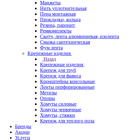
Манжеты
Нить уплотнительная
Пена монтажная
Прокладки, кольца
Резина, паронит
Ремкомплекты
Скотч, лента алюминиевая, изолента
Смазка сантехническая
Фум лента
Крепежные изделия
Назад
Крепежные изделия
Крепеж для труб
Крепеж для фаянса
Кронштейны консольные
Ленты перфорированные
Метизы
Опоры
Хомуты силовые
Хомуты червячные
Хомуты, стяжки
Крепеж для теплого пола
Бренды
Акции
Услуги