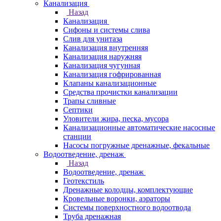
Канализация
Назад
Канализация
Сифоны и системы слива
Слив для унитаза
Канализация внутренняя
Канализация наружняя
Канализация чугунная
Канализация гофрированная
Клапаны канализационные
Средства прочистки канализации
Трапы сливные
Септики
Уловители жира, песка, мусора
Канализационные автоматические насосные
станции
Насосы погружные дренажные, фекальные
Водоотведение, дренаж
Назад
Водоотведение, дренаж
Геотекстиль
Дренажные колодцы, комплектующие
Кровельные воронки, аэраторы
Системы поверхностного водоотвода
Труба дренажная