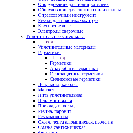
Оборудование для полипропилена
Оборудование для сшитого полиэтилена
Опрессовочный инструмент
Резаки для пластиковых труб
Круги отрезные
Электроды сварочные
Уплотнительные материалы
Назад
Уплотнительные материалы
Герметики
Назад
Герметики
Анаэробные герметики
Огнезащитные герметики
Силиконовые герметики
Лён, паста, каболка
Манжеты
Нить уплотнительная
Пена монтажная
Прокладки, кольца
Резина, паронит
Ремкомплекты
Скотч, лента алюминиевая, изолента
Смазка сантехническая
Фум лента