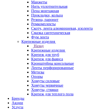
Манжеты
Нить уплотнительная
Пена монтажная
Прокладки, кольца
Резина, паронит
Ремкомплекты
Скотч, лента алюминиевая, изолента
Смазка сантехническая
Фум лента
Крепежные изделия
Назад
Крепежные изделия
Крепеж для труб
Крепеж для фаянса
Кронштейны консольные
Ленты перфорированные
Метизы
Опоры
Хомуты силовые
Хомуты червячные
Хомуты, стяжки
Крепеж для теплого пола
Бренды
Акции
Услуги