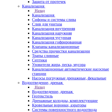
Защита от протечек
Канализация
Назад
Канализация
Сифоны и системы слива
Слив для унитаза
Канализация внутренняя
Канализация наружняя
Канализация чугунная
Канализация гофрированная
Клапаны канализационные
Средства прочистки канализации
Трапы сливные
Септики
Уловители жира, песка, мусора
Канализационные автоматические насосные
станции
Насосы погружные дренажные, фекальные
Водоотведение, дренаж
Назад
Водоотведение, дренаж
Геотекстиль
Дренажные колодцы, комплектующие
Кровельные воронки, аэраторы
Системы поверхностного водоотвода