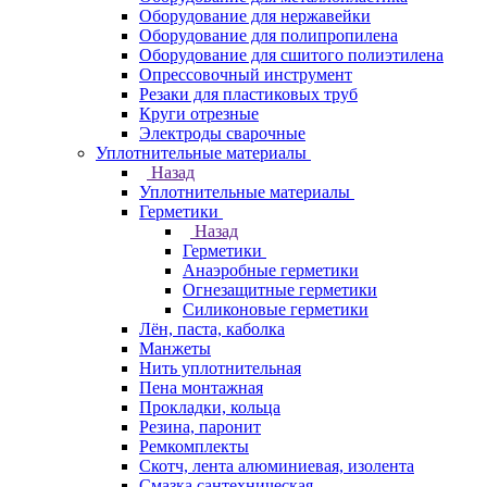
Оборудование для нержавейки
Оборудование для полипропилена
Оборудование для сшитого полиэтилена
Опрессовочный инструмент
Резаки для пластиковых труб
Круги отрезные
Электроды сварочные
Уплотнительные материалы
Назад
Уплотнительные материалы
Герметики
Назад
Герметики
Анаэробные герметики
Огнезащитные герметики
Силиконовые герметики
Лён, паста, каболка
Манжеты
Нить уплотнительная
Пена монтажная
Прокладки, кольца
Резина, паронит
Ремкомплекты
Скотч, лента алюминиевая, изолента
Смазка сантехническая