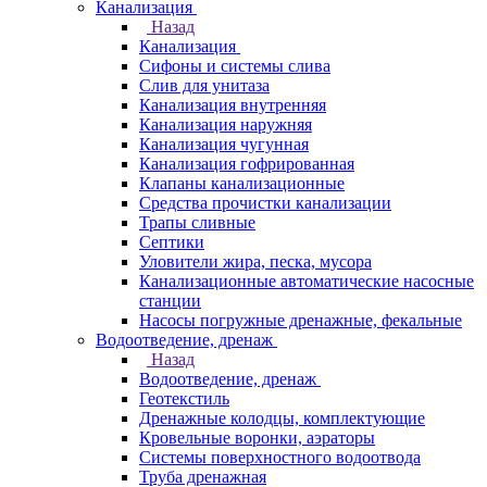
Канализация
Назад
Канализация
Сифоны и системы слива
Слив для унитаза
Канализация внутренняя
Канализация наружняя
Канализация чугунная
Канализация гофрированная
Клапаны канализационные
Средства прочистки канализации
Трапы сливные
Септики
Уловители жира, песка, мусора
Канализационные автоматические насосные
станции
Насосы погружные дренажные, фекальные
Водоотведение, дренаж
Назад
Водоотведение, дренаж
Геотекстиль
Дренажные колодцы, комплектующие
Кровельные воронки, аэраторы
Системы поверхностного водоотвода
Труба дренажная