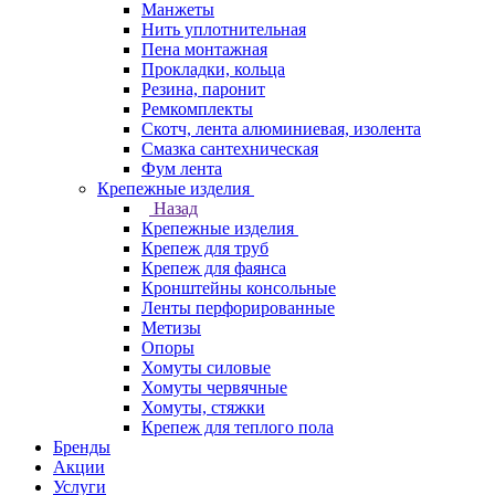
Манжеты
Нить уплотнительная
Пена монтажная
Прокладки, кольца
Резина, паронит
Ремкомплекты
Скотч, лента алюминиевая, изолента
Смазка сантехническая
Фум лента
Крепежные изделия
Назад
Крепежные изделия
Крепеж для труб
Крепеж для фаянса
Кронштейны консольные
Ленты перфорированные
Метизы
Опоры
Хомуты силовые
Хомуты червячные
Хомуты, стяжки
Крепеж для теплого пола
Бренды
Акции
Услуги