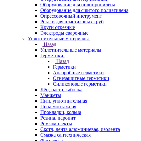
Оборудование для полипропилена
Оборудование для сшитого полиэтилена
Опрессовочный инструмент
Резаки для пластиковых труб
Круги отрезные
Электроды сварочные
Уплотнительные материалы
Назад
Уплотнительные материалы
Герметики
Назад
Герметики
Анаэробные герметики
Огнезащитные герметики
Силиконовые герметики
Лён, паста, каболка
Манжеты
Нить уплотнительная
Пена монтажная
Прокладки, кольца
Резина, паронит
Ремкомплекты
Скотч, лента алюминиевая, изолента
Смазка сантехническая
Фум лента