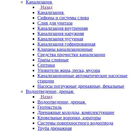
Канализация
Назад
Канализация
Сифоны и системы слива
Слив для унитаза
Канализация внутренняя
Канализация наружняя
Канализация чугунная
Канализация гофрированная
Клапаны канализационные
Средства прочистки канализации
Трапы сливные
Септики
Уловители жира, песка, мусора
Канализационные автоматические насосные
станции
Насосы погружные дренажные, фекальные
Водоотведение, дренаж
Назад
Водоотведение, дренаж
Геотекстиль
Дренажные колодцы, комплектующие
Кровельные воронки, аэраторы
Системы поверхностного водоотвода
Труба дренажная