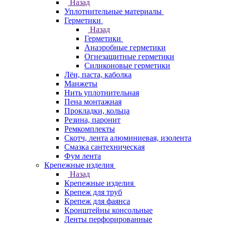
Назад
Уплотнительные материалы
Герметики
Назад
Герметики
Анаэробные герметики
Огнезащитные герметики
Силиконовые герметики
Лён, паста, каболка
Манжеты
Нить уплотнительная
Пена монтажная
Прокладки, кольца
Резина, паронит
Ремкомплекты
Скотч, лента алюминиевая, изолента
Смазка сантехническая
Фум лента
Крепежные изделия
Назад
Крепежные изделия
Крепеж для труб
Крепеж для фаянса
Кронштейны консольные
Ленты перфорированные