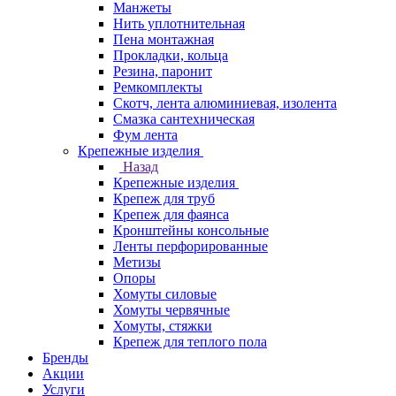
Манжеты
Нить уплотнительная
Пена монтажная
Прокладки, кольца
Резина, паронит
Ремкомплекты
Скотч, лента алюминиевая, изолента
Смазка сантехническая
Фум лента
Крепежные изделия
Назад
Крепежные изделия
Крепеж для труб
Крепеж для фаянса
Кронштейны консольные
Ленты перфорированные
Метизы
Опоры
Хомуты силовые
Хомуты червячные
Хомуты, стяжки
Крепеж для теплого пола
Бренды
Акции
Услуги