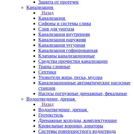
Защита от протечек
Канализация
Назад
Канализация
Сифоны и системы слива
Слив для унитаза
Канализация внутренняя
Канализация наружняя
Канализация чугунная
Канализация гофрированная
Клапаны канализационные
Средства прочистки канализации
Трапы сливные
Септики
Уловители жира, песка, мусора
Канализационные автоматические насосные
станции
Насосы погружные дренажные, фекальные
Водоотведение, дренаж
Назад
Водоотведение, дренаж
Геотекстиль
Дренажные колодцы, комплектующие
Кровельные воронки, аэраторы
Системы поверхностного водоотвода