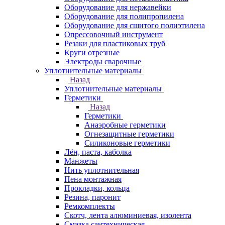
Оборудование для нержавейки
Оборудование для полипропилена
Оборудование для сшитого полиэтилена
Опрессовочный инструмент
Резаки для пластиковых труб
Круги отрезные
Электроды сварочные
Уплотнительные материалы
Назад
Уплотнительные материалы
Герметики
Назад
Герметики
Анаэробные герметики
Огнезащитные герметики
Силиконовые герметики
Лён, паста, каболка
Манжеты
Нить уплотнительная
Пена монтажная
Прокладки, кольца
Резина, паронит
Ремкомплекты
Скотч, лента алюминиевая, изолента
Смазка сантехническая