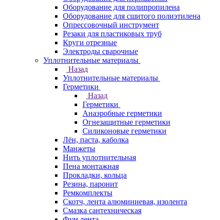
Оборудование для полипропилена
Оборудование для сшитого полиэтилена
Опрессовочный инструмент
Резаки для пластиковых труб
Круги отрезные
Электроды сварочные
Уплотнительные материалы
Назад
Уплотнительные материалы
Герметики
Назад
Герметики
Анаэробные герметики
Огнезащитные герметики
Силиконовые герметики
Лён, паста, каболка
Манжеты
Нить уплотнительная
Пена монтажная
Прокладки, кольца
Резина, паронит
Ремкомплекты
Скотч, лента алюминиевая, изолента
Смазка сантехническая
Фум лента