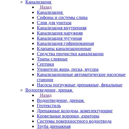
Канализация
Назад
Канализация
Сифоны и системы слива
Слив для унитаза
Канализация внутренняя
Канализация наружняя
Канализация чугунная
Канализация гофрированная
Клапаны канализационные
Средства прочистки канализации
Трапы сливные
Септики
Уловители жира, песка, мусора
Канализационные автоматические насосные
станции
Насосы погружные дренажные, фекальные
Водоотведение, дренаж
Назад
Водоотведение, дренаж
Геотекстиль
Дренажные колодцы, комплектующие
Кровельные воронки, аэраторы
Системы поверхностного водоотвода
Труба дренажная