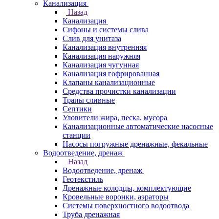
Канализация
Назад
Канализация
Сифоны и системы слива
Слив для унитаза
Канализация внутренняя
Канализация наружняя
Канализация чугунная
Канализация гофрированная
Клапаны канализационные
Средства прочистки канализации
Трапы сливные
Септики
Уловители жира, песка, мусора
Канализационные автоматические насосные
станции
Насосы погружные дренажные, фекальные
Водоотведение, дренаж
Назад
Водоотведение, дренаж
Геотекстиль
Дренажные колодцы, комплектующие
Кровельные воронки, аэраторы
Системы поверхностного водоотвода
Труба дренажная