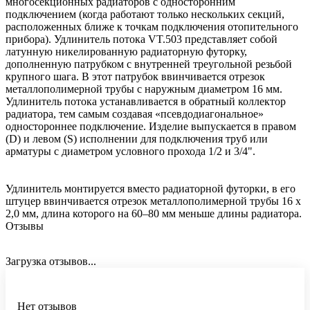
многосекционных радиаторов с односторонним
подключением (когда работают только нескольких секций,
расположенных ближе к точкам подключения отопительного
прибора). Удлинитель потока VT.503 представляет собой
латунную никелированную радиаторную футорку,
дополненную патрубком с внутренней треугольной резьбой
крупного шага. В этот патрубок ввинчивается отрезок
металлополимерной трубы с наружным диаметром 16 мм.
Удлинитель потока устанавливается в обратный коллектор
радиатора, тем самым создавая «псевдодиагональное»
одностороннее подключение. Изделие выпускается в правом
(D) и левом (S) исполнении для подключения труб или
арматуры c диаметром условного прохода 1/2 и 3/4".
Удлинитель монтируется вместо радиаторной футорки, в его
штуцер ввинчивается отрезок металлополимерной трубы 16 х
2,0 мм, длина которого на 60–80 мм меньше длины радиатора.
Отзывы
Загрузка отзывов...
Нет отзывов