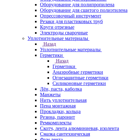
Оборудование для полипропилена
Оборудование для сшитого полиэтилена
Опрессовочный инструмент
Резаки для пластиковых труб
Круги отрезные
Электроды сварочные
Уплотнительные материалы
Назад
Уплотнительные материалы
Герметики
Назад
Герметики
Анаэробные герметики
Огнезащитные герметики
Силиконовые герметики
Лён, паста, каболка
Манжеты
Нить уплотнительная
Пена монтажная
Прокладки, кольца
Резина, паронит
Ремкомплекты
Скотч, лента алюминиевая, изолента
Смазка сантехническая
Фум лента