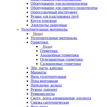
Оборудование для полипропилена
Оборудование для сшитого полиэтилена
Опрессовочный инструмент
Резаки для пластиковых труб
Круги отрезные
Электроды сварочные
Уплотнительные материалы
Назад
Уплотнительные материалы
Герметики
Назад
Герметики
Анаэробные герметики
Огнезащитные герметики
Силиконовые герметики
Лён, паста, каболка
Манжеты
Нить уплотнительная
Пена монтажная
Прокладки, кольца
Резина, паронит
Ремкомплекты
Скотч, лента алюминиевая, изолента
Смазка сантехническая
Фум лента