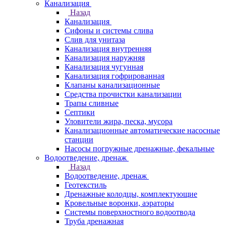
Канализация
Назад
Канализация
Сифоны и системы слива
Слив для унитаза
Канализация внутренняя
Канализация наружняя
Канализация чугунная
Канализация гофрированная
Клапаны канализационные
Средства прочистки канализации
Трапы сливные
Септики
Уловители жира, песка, мусора
Канализационные автоматические насосные
станции
Насосы погружные дренажные, фекальные
Водоотведение, дренаж
Назад
Водоотведение, дренаж
Геотекстиль
Дренажные колодцы, комплектующие
Кровельные воронки, аэраторы
Системы поверхностного водоотвода
Труба дренажная