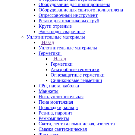
Оборудование для полипропилена
Оборудование для сшитого полиэтилена
Опрессовочный инструмент
Резаки для пластиковых труб
Круги отрезные
Электроды сварочные
Уплотнительные материалы
Назад
Уплотнительные материалы
Герметики
Назад
Герметики
Анаэробные герметики
Огнезащитные герметики
Силиконовые герметики
Лён, паста, каболка
Манжеты
Нить уплотнительная
Пена монтажная
Прокладки, кольца
Резина, паронит
Ремкомплекты
Скотч, лента алюминиевая, изолента
Смазка сантехническая
Фум лента