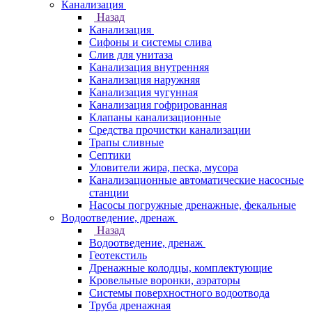
Канализация
Назад
Канализация
Сифоны и системы слива
Слив для унитаза
Канализация внутренняя
Канализация наружняя
Канализация чугунная
Канализация гофрированная
Клапаны канализационные
Средства прочистки канализации
Трапы сливные
Септики
Уловители жира, песка, мусора
Канализационные автоматические насосные
станции
Насосы погружные дренажные, фекальные
Водоотведение, дренаж
Назад
Водоотведение, дренаж
Геотекстиль
Дренажные колодцы, комплектующие
Кровельные воронки, аэраторы
Системы поверхностного водоотвода
Труба дренажная