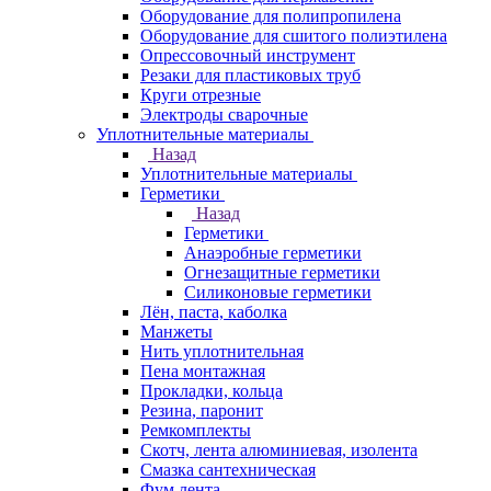
Оборудование для полипропилена
Оборудование для сшитого полиэтилена
Опрессовочный инструмент
Резаки для пластиковых труб
Круги отрезные
Электроды сварочные
Уплотнительные материалы
Назад
Уплотнительные материалы
Герметики
Назад
Герметики
Анаэробные герметики
Огнезащитные герметики
Силиконовые герметики
Лён, паста, каболка
Манжеты
Нить уплотнительная
Пена монтажная
Прокладки, кольца
Резина, паронит
Ремкомплекты
Скотч, лента алюминиевая, изолента
Смазка сантехническая
Фум лента