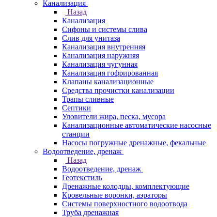
Канализация
Назад
Канализация
Сифоны и системы слива
Слив для унитаза
Канализация внутренняя
Канализация наружняя
Канализация чугунная
Канализация гофрированная
Клапаны канализационные
Средства прочистки канализации
Трапы сливные
Септики
Уловители жира, песка, мусора
Канализационные автоматические насосные
станции
Насосы погружные дренажные, фекальные
Водоотведение, дренаж
Назад
Водоотведение, дренаж
Геотекстиль
Дренажные колодцы, комплектующие
Кровельные воронки, аэраторы
Системы поверхностного водоотвода
Труба дренажная