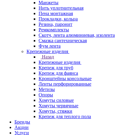
Манжеты
Нить уплотнительная
Пена монтажная
Прокладки, кольца
Резина, паронит
Ремкомплекты
Скотч, лента алюминиевая, изолента
Смазка сантехническая
Фум лента
Крепежные изделия
Назад
Крепежные изделия
Крепеж для труб
Крепеж для фаянса
Кронштейны консольные
Ленты перфорированные
Метизы
Опоры
Хомуты силовые
Хомуты червячные
Хомуты, стяжки
Крепеж для теплого пола
Бренды
Акции
Услуги