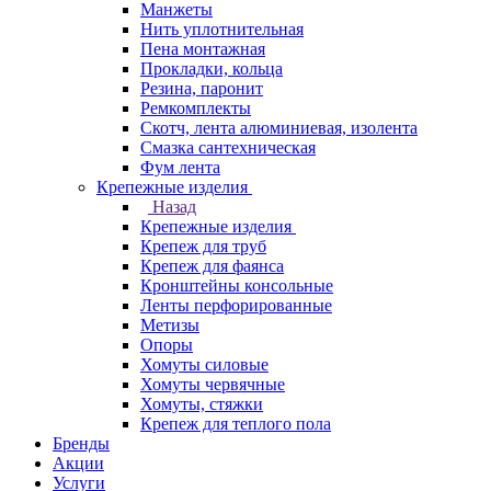
Манжеты
Нить уплотнительная
Пена монтажная
Прокладки, кольца
Резина, паронит
Ремкомплекты
Скотч, лента алюминиевая, изолента
Смазка сантехническая
Фум лента
Крепежные изделия
Назад
Крепежные изделия
Крепеж для труб
Крепеж для фаянса
Кронштейны консольные
Ленты перфорированные
Метизы
Опоры
Хомуты силовые
Хомуты червячные
Хомуты, стяжки
Крепеж для теплого пола
Бренды
Акции
Услуги