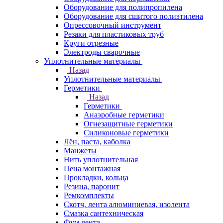
Оборудование для полипропилена
Оборудование для сшитого полиэтилена
Опрессовочный инструмент
Резаки для пластиковых труб
Круги отрезные
Электроды сварочные
Уплотнительные материалы
Назад
Уплотнительные материалы
Герметики
Назад
Герметики
Анаэробные герметики
Огнезащитные герметики
Силиконовые герметики
Лён, паста, каболка
Манжеты
Нить уплотнительная
Пена монтажная
Прокладки, кольца
Резина, паронит
Ремкомплекты
Скотч, лента алюминиевая, изолента
Смазка сантехническая
Фум лента