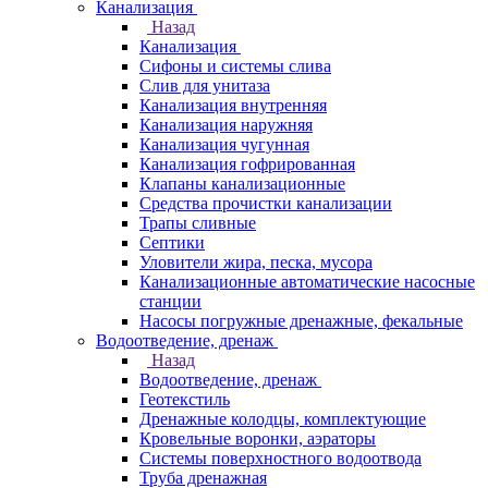
Канализация
Назад
Канализация
Сифоны и системы слива
Слив для унитаза
Канализация внутренняя
Канализация наружняя
Канализация чугунная
Канализация гофрированная
Клапаны канализационные
Средства прочистки канализации
Трапы сливные
Септики
Уловители жира, песка, мусора
Канализационные автоматические насосные
станции
Насосы погружные дренажные, фекальные
Водоотведение, дренаж
Назад
Водоотведение, дренаж
Геотекстиль
Дренажные колодцы, комплектующие
Кровельные воронки, аэраторы
Системы поверхностного водоотвода
Труба дренажная