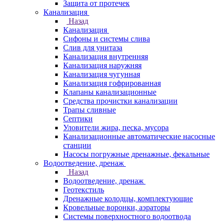
Защита от протечек
Канализация
Назад
Канализация
Сифоны и системы слива
Слив для унитаза
Канализация внутренняя
Канализация наружняя
Канализация чугунная
Канализация гофрированная
Клапаны канализационные
Средства прочистки канализации
Трапы сливные
Септики
Уловители жира, песка, мусора
Канализационные автоматические насосные
станции
Насосы погружные дренажные, фекальные
Водоотведение, дренаж
Назад
Водоотведение, дренаж
Геотекстиль
Дренажные колодцы, комплектующие
Кровельные воронки, аэраторы
Системы поверхностного водоотвода