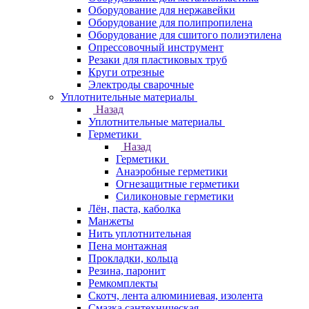
Оборудование для нержавейки
Оборудование для полипропилена
Оборудование для сшитого полиэтилена
Опрессовочный инструмент
Резаки для пластиковых труб
Круги отрезные
Электроды сварочные
Уплотнительные материалы
Назад
Уплотнительные материалы
Герметики
Назад
Герметики
Анаэробные герметики
Огнезащитные герметики
Силиконовые герметики
Лён, паста, каболка
Манжеты
Нить уплотнительная
Пена монтажная
Прокладки, кольца
Резина, паронит
Ремкомплекты
Скотч, лента алюминиевая, изолента
Смазка сантехническая