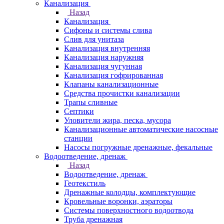
Канализация
Назад
Канализация
Сифоны и системы слива
Слив для унитаза
Канализация внутренняя
Канализация наружняя
Канализация чугунная
Канализация гофрированная
Клапаны канализационные
Средства прочистки канализации
Трапы сливные
Септики
Уловители жира, песка, мусора
Канализационные автоматические насосные
станции
Насосы погружные дренажные, фекальные
Водоотведение, дренаж
Назад
Водоотведение, дренаж
Геотекстиль
Дренажные колодцы, комплектующие
Кровельные воронки, аэраторы
Системы поверхностного водоотвода
Труба дренажная