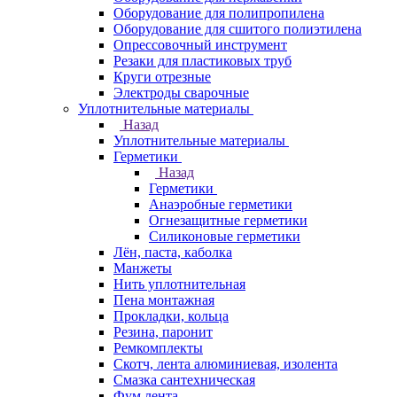
Оборудование для полипропилена
Оборудование для сшитого полиэтилена
Опрессовочный инструмент
Резаки для пластиковых труб
Круги отрезные
Электроды сварочные
Уплотнительные материалы
Назад
Уплотнительные материалы
Герметики
Назад
Герметики
Анаэробные герметики
Огнезащитные герметики
Силиконовые герметики
Лён, паста, каболка
Манжеты
Нить уплотнительная
Пена монтажная
Прокладки, кольца
Резина, паронит
Ремкомплекты
Скотч, лента алюминиевая, изолента
Смазка сантехническая
Фум лента