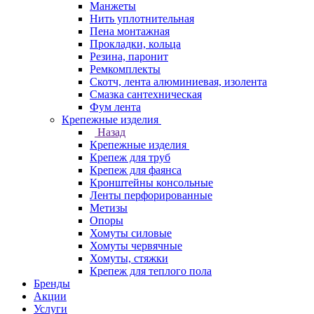
Манжеты
Нить уплотнительная
Пена монтажная
Прокладки, кольца
Резина, паронит
Ремкомплекты
Скотч, лента алюминиевая, изолента
Смазка сантехническая
Фум лента
Крепежные изделия
Назад
Крепежные изделия
Крепеж для труб
Крепеж для фаянса
Кронштейны консольные
Ленты перфорированные
Метизы
Опоры
Хомуты силовые
Хомуты червячные
Хомуты, стяжки
Крепеж для теплого пола
Бренды
Акции
Услуги