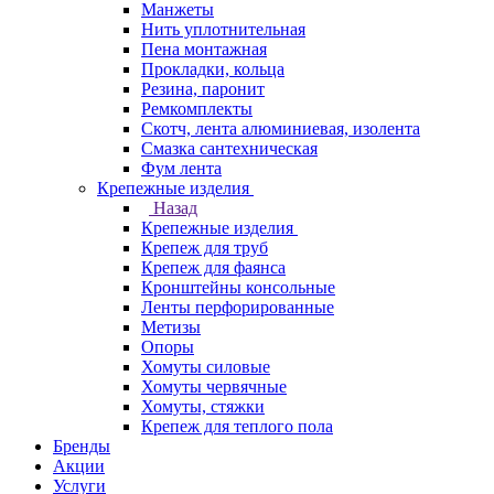
Манжеты
Нить уплотнительная
Пена монтажная
Прокладки, кольца
Резина, паронит
Ремкомплекты
Скотч, лента алюминиевая, изолента
Смазка сантехническая
Фум лента
Крепежные изделия
Назад
Крепежные изделия
Крепеж для труб
Крепеж для фаянса
Кронштейны консольные
Ленты перфорированные
Метизы
Опоры
Хомуты силовые
Хомуты червячные
Хомуты, стяжки
Крепеж для теплого пола
Бренды
Акции
Услуги