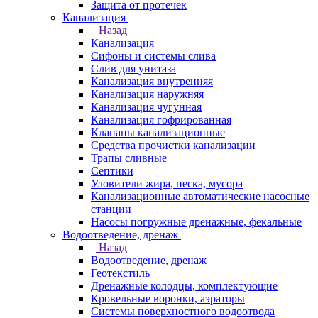
Защита от протечек
Канализация
Назад
Канализация
Сифоны и системы слива
Слив для унитаза
Канализация внутренняя
Канализация наружняя
Канализация чугунная
Канализация гофрированная
Клапаны канализационные
Средства прочистки канализации
Трапы сливные
Септики
Уловители жира, песка, мусора
Канализационные автоматические насосные
станции
Насосы погружные дренажные, фекальные
Водоотведение, дренаж
Назад
Водоотведение, дренаж
Геотекстиль
Дренажные колодцы, комплектующие
Кровельные воронки, аэраторы
Системы поверхностного водоотвода