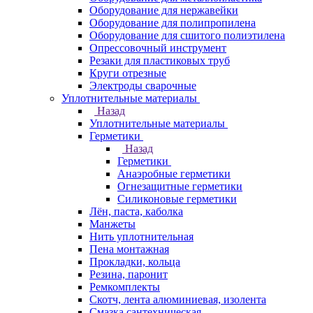
Оборудование для нержавейки
Оборудование для полипропилена
Оборудование для сшитого полиэтилена
Опрессовочный инструмент
Резаки для пластиковых труб
Круги отрезные
Электроды сварочные
Уплотнительные материалы
Назад
Уплотнительные материалы
Герметики
Назад
Герметики
Анаэробные герметики
Огнезащитные герметики
Силиконовые герметики
Лён, паста, каболка
Манжеты
Нить уплотнительная
Пена монтажная
Прокладки, кольца
Резина, паронит
Ремкомплекты
Скотч, лента алюминиевая, изолента
Смазка сантехническая