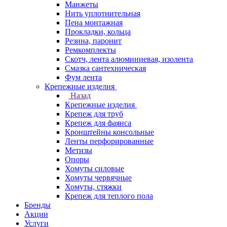
Манжеты
Нить уплотнительная
Пена монтажная
Прокладки, кольца
Резина, паронит
Ремкомплекты
Скотч, лента алюминиевая, изолента
Смазка сантехническая
Фум лента
Крепежные изделия
Назад
Крепежные изделия
Крепеж для труб
Крепеж для фаянса
Кронштейны консольные
Ленты перфорированные
Метизы
Опоры
Хомуты силовые
Хомуты червячные
Хомуты, стяжки
Крепеж для теплого пола
Бренды
Акции
Услуги