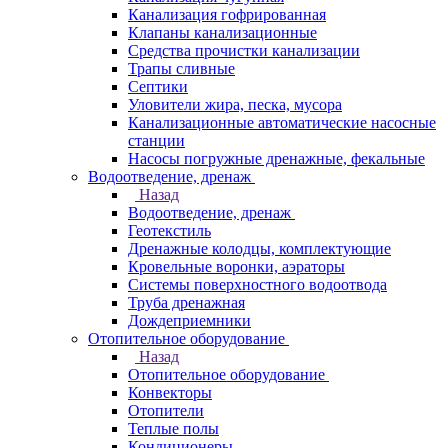
Канализация гофрированная
Клапаны канализационные
Средства прочистки канализации
Трапы сливные
Септики
Уловители жира, песка, мусора
Канализационные автоматические насосные
станции
Насосы погружные дренажные, фекальные
Водоотведение, дренаж
Назад
Водоотведение, дренаж
Геотекстиль
Дренажные колодцы, комплектующие
Кровельные воронки, аэраторы
Системы поверхностного водоотвода
Труба дренажная
Дождеприемники
Отопительное оборудование
Назад
Отопительное оборудование
Конвекторы
Отопители
Теплые полы
Кондиционеры