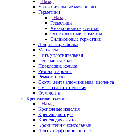
Назад
Уплотнительные материалы
Герметики
Назад
Герметики
Анаэробные герметики
Огнезащитные герметики
Силиконовые герметики
Лён, паста, каболка
Манжеты
Нить уплотнительная
Пена монтажная
Прокладки, кольца
Резина, паронит
Ремкомплекты
Скотч, лента алюминиевая, изолента
Смазка сантехническая
Фум лента
Крепежные изделия
Назад
Крепежные изделия
Крепеж для труб
Крепеж для фаянса
Кронштейны консольные
Ленты перфорированные