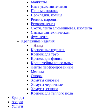
Манжеты
Нить уплотнительная
Пена монтажная
Прокладки, кольца
Резина, паронит
Ремкомплекты
Скотч, лента алюминиевая, изолента
Смазка сантехническая
Фум лента
Крепежные изделия
Назад
Крепежные изделия
Крепеж для труб
Крепеж для фаянса
Кронштейны консольные
Ленты перфорированные
Метизы
Опоры
Хомуты силовые
Хомуты червячные
Хомуты, стяжки
Крепеж для теплого пола
Бренды
Акции
Услуги