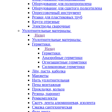
Оборудование для полипропилена
Оборудование для сшитого полиэтилена
Опрессовочный инструмент
Резаки для пластиковых труб
Круги отрезные
Электроды сварочные
Уплотнительные материалы
Назад
Уплотнительные материалы
Герметики
Назад
Герметики
Анаэробные герметики
Огнезащитные герметики
Силиконовые герметики
Лён, паста, каболка
Манжеты
Нить уплотнительная
Пена монтажная
Прокладки, кольца
Резина, паронит
Ремкомплекты
Скотч, лента алюминиевая, изолента
Смазка сантехническая
Фум лента