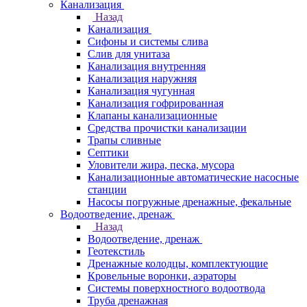
Канализация
Назад
Канализация
Сифоны и системы слива
Слив для унитаза
Канализация внутренняя
Канализация наружняя
Канализация чугунная
Канализация гофрированная
Клапаны канализационные
Средства прочистки канализации
Трапы сливные
Септики
Уловители жира, песка, мусора
Канализационные автоматические насосные
станции
Насосы погружные дренажные, фекальные
Водоотведение, дренаж
Назад
Водоотведение, дренаж
Геотекстиль
Дренажные колодцы, комплектующие
Кровельные воронки, аэраторы
Системы поверхностного водоотвода
Труба дренажная