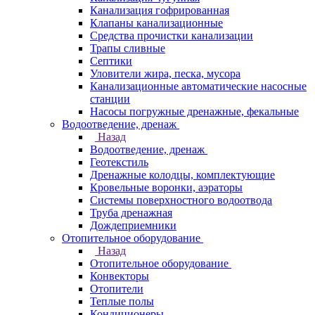
Канализация гофрированная
Клапаны канализационные
Средства прочистки канализации
Трапы сливные
Септики
Уловители жира, песка, мусора
Канализационные автоматические насосные
станции
Насосы погружные дренажные, фекальные
Водоотведение, дренаж
Назад
Водоотведение, дренаж
Геотекстиль
Дренажные колодцы, комплектующие
Кровельные воронки, аэраторы
Системы поверхностного водоотвода
Труба дренажная
Дождеприемники
Отопительное оборудование
Назад
Отопительное оборудование
Конвекторы
Отопители
Теплые полы
Кондиционеры