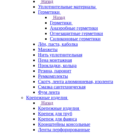
Назад
Уплотнительные материалы
Герметики
Назад
Герметики
Анаэробные герметики
Огнезащитные герметики
Силиконовые герметики
Лён, паста, каболка
Манжеты
Нить уплотнительная
Пена монтажная
Прокладки, кольца
Резина, паронит
Ремкомплекты
Скотч, лента алюминиевая, изолента
Смазка сантехническая
Фум лента
Крепежные изделия
Назад
Крепежные изделия
Крепеж для труб
Крепеж для фаянса
Кронштейны консольные
Ленты перфорированные