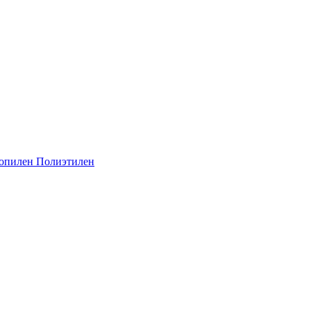
опилен
Полиэтилен