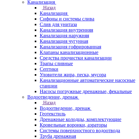
Канализация
Назад
Канализация
Сифоны и системы слива
Слив для унитаза
Канализация внутренняя
Канализация наружняя
Канализация чугунная
Канализация гофрированная
Клапаны канализационные
Средства прочистки канализации
Трапы сливные
Септики
Уловители жира, песка, мусора
Канализационные автоматические насосные
станции
Насосы погружные дренажные, фекальные
Водоотведение, дренаж
Назад
Водоотведение, дренаж
Геотекстиль
Дренажные колодцы, комплектующие
Кровельные воронки, аэраторы
Системы поверхностного водоотвода
Труба дренажная