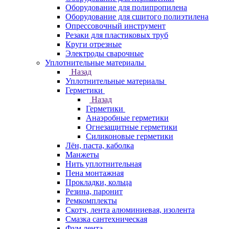
Оборудование для полипропилена
Оборудование для сшитого полиэтилена
Опрессовочный инструмент
Резаки для пластиковых труб
Круги отрезные
Электроды сварочные
Уплотнительные материалы
Назад
Уплотнительные материалы
Герметики
Назад
Герметики
Анаэробные герметики
Огнезащитные герметики
Силиконовые герметики
Лён, паста, каболка
Манжеты
Нить уплотнительная
Пена монтажная
Прокладки, кольца
Резина, паронит
Ремкомплекты
Скотч, лента алюминиевая, изолента
Смазка сантехническая
Фум лента