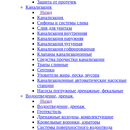
Защита от протечек
Канализация
Назад
Канализация
Сифоны и системы слива
Слив для унитаза
Канализация внутренняя
Канализация наружняя
Канализация чугунная
Канализация гофрированная
Клапаны канализационные
Средства прочистки канализации
Трапы сливные
Септики
Уловители жира, песка, мусора
Канализационные автоматические насосные
станции
Насосы погружные дренажные, фекальные
Водоотведение, дренаж
Назад
Водоотведение, дренаж
Геотекстиль
Дренажные колодцы, комплектующие
Кровельные воронки, аэраторы
Системы поверхностного водоотвода