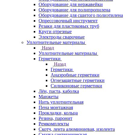
Оборудование для нержавейки
Оборудование для полипропилена
Оборудование для сшитого полиэтилена
Опрессовочный инструмент
Резаки для пластиковых труб
Круги отрезные
Электроды сварочные
Уплотнительные материалы
Назад
Уплотнительные материалы
Герметики
Назад
Герметики
Анаэробные герметики
Огнезащитные герметики
Силиконовые герметики
Лён, паста, каболка
Манжеты
Нить уплотнительная
Пена монтажная
Прокладки, кольца
Резина, паронит
Ремкомплекты
Скотч, лента алюминиевая, изолента
Смазка сантехническая