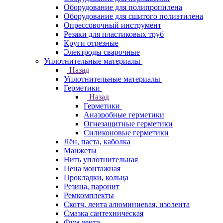
Оборудование для полипропилена
Оборудование для сшитого полиэтилена
Опрессовочный инструмент
Резаки для пластиковых труб
Круги отрезные
Электроды сварочные
Уплотнительные материалы
Назад
Уплотнительные материалы
Герметики
Назад
Герметики
Анаэробные герметики
Огнезащитные герметики
Силиконовые герметики
Лён, паста, каболка
Манжеты
Нить уплотнительная
Пена монтажная
Прокладки, кольца
Резина, паронит
Ремкомплекты
Скотч, лента алюминиевая, изолента
Смазка сантехническая
Фум лента