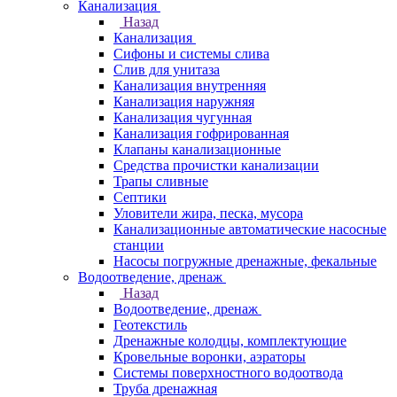
Канализация
Назад
Канализация
Сифоны и системы слива
Слив для унитаза
Канализация внутренняя
Канализация наружняя
Канализация чугунная
Канализация гофрированная
Клапаны канализационные
Средства прочистки канализации
Трапы сливные
Септики
Уловители жира, песка, мусора
Канализационные автоматические насосные
станции
Насосы погружные дренажные, фекальные
Водоотведение, дренаж
Назад
Водоотведение, дренаж
Геотекстиль
Дренажные колодцы, комплектующие
Кровельные воронки, аэраторы
Системы поверхностного водоотвода
Труба дренажная