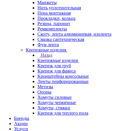
Манжеты
Нить уплотнительная
Пена монтажная
Прокладки, кольца
Резина, паронит
Ремкомплекты
Скотч, лента алюминиевая, изолента
Смазка сантехническая
Фум лента
Крепежные изделия
Назад
Крепежные изделия
Крепеж для труб
Крепеж для фаянса
Кронштейны консольные
Ленты перфорированные
Метизы
Опоры
Хомуты силовые
Хомуты червячные
Хомуты, стяжки
Крепеж для теплого пола
Бренды
Акции
Услуги