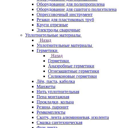
Оборудование для полипропилена
Оборудование для сшитого полиэтилена
Опрессовочный инструмент
Резаки для пластиковых труб
Круги отрезные
Электроды сварочные
Уплотнительные материалы
Назад
Уплотнительные материалы
Герметики
Назад
Герметики
Анаэробные герметики
Огнезащитные герметики
Силиконовые герметики
Лён, паста, каболка
Манжеты
Нить уплотнительная
Пена монтажная
Прокладки, кольца
Резина, паронит
Ремкомплекты
Скотч, лента алюминиевая, изолента
Смазка сантехническая
Фум лента