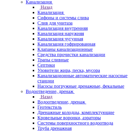
Канализация
Назад
Канализация
Сифоны и системы слива
Слив для унитаза
Канализация внутренняя
Канализация наружняя
Канализация чугунная
Канализация гофрированная
Клапаны канализационные
Средства прочистки канализации
Трапы сливные
Септики
Уловители жира, песка, мусора
Канализационные автоматические насосные
станции
Насосы погружные дренажные, фекальные
Водоотведение, дренаж
Назад
Водоотведение, дренаж
Геотекстиль
Дренажные колодцы, комплектующие
Кровельные воронки, аэраторы
Системы поверхностного водоотвода
Труба дренажная