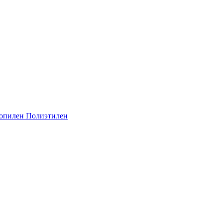
опилен
Полиэтилен