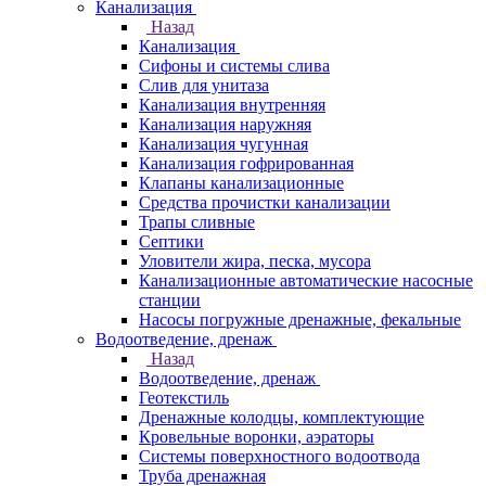
Канализация
Назад
Канализация
Сифоны и системы слива
Слив для унитаза
Канализация внутренняя
Канализация наружняя
Канализация чугунная
Канализация гофрированная
Клапаны канализационные
Средства прочистки канализации
Трапы сливные
Септики
Уловители жира, песка, мусора
Канализационные автоматические насосные
станции
Насосы погружные дренажные, фекальные
Водоотведение, дренаж
Назад
Водоотведение, дренаж
Геотекстиль
Дренажные колодцы, комплектующие
Кровельные воронки, аэраторы
Системы поверхностного водоотвода
Труба дренажная