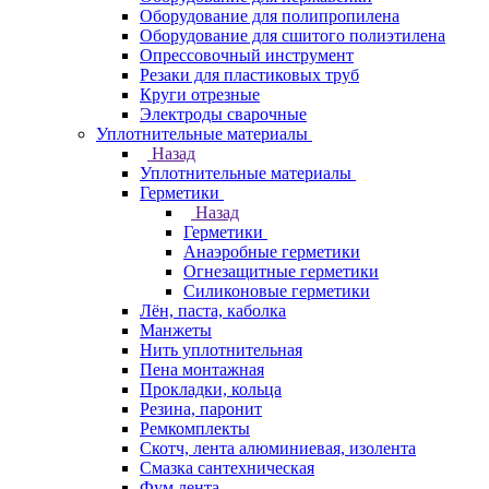
Оборудование для полипропилена
Оборудование для сшитого полиэтилена
Опрессовочный инструмент
Резаки для пластиковых труб
Круги отрезные
Электроды сварочные
Уплотнительные материалы
Назад
Уплотнительные материалы
Герметики
Назад
Герметики
Анаэробные герметики
Огнезащитные герметики
Силиконовые герметики
Лён, паста, каболка
Манжеты
Нить уплотнительная
Пена монтажная
Прокладки, кольца
Резина, паронит
Ремкомплекты
Скотч, лента алюминиевая, изолента
Смазка сантехническая
Фум лента