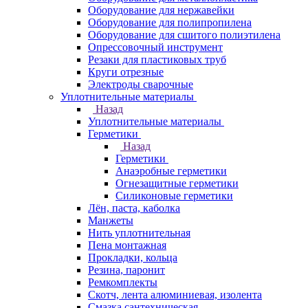
Оборудование для нержавейки
Оборудование для полипропилена
Оборудование для сшитого полиэтилена
Опрессовочный инструмент
Резаки для пластиковых труб
Круги отрезные
Электроды сварочные
Уплотнительные материалы
Назад
Уплотнительные материалы
Герметики
Назад
Герметики
Анаэробные герметики
Огнезащитные герметики
Силиконовые герметики
Лён, паста, каболка
Манжеты
Нить уплотнительная
Пена монтажная
Прокладки, кольца
Резина, паронит
Ремкомплекты
Скотч, лента алюминиевая, изолента
Смазка сантехническая