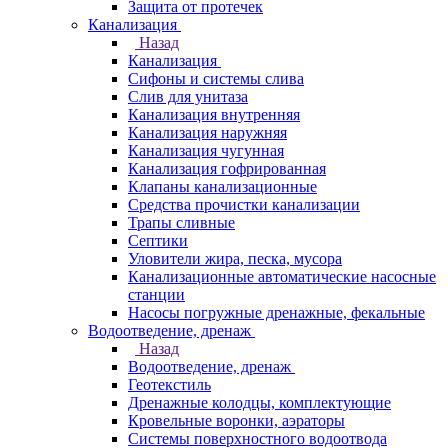
Защита от протечек
Канализация
Назад
Канализация
Сифоны и системы слива
Слив для унитаза
Канализация внутренняя
Канализация наружняя
Канализация чугунная
Канализация гофрированная
Клапаны канализационные
Средства прочистки канализации
Трапы сливные
Септики
Уловители жира, песка, мусора
Канализационные автоматические насосные
станции
Насосы погружные дренажные, фекальные
Водоотведение, дренаж
Назад
Водоотведение, дренаж
Геотекстиль
Дренажные колодцы, комплектующие
Кровельные воронки, аэраторы
Системы поверхностного водоотвода