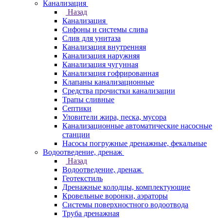
Канализация
Назад
Канализация
Сифоны и системы слива
Слив для унитаза
Канализация внутренняя
Канализация наружняя
Канализация чугунная
Канализация гофрированная
Клапаны канализационные
Средства прочистки канализации
Трапы сливные
Септики
Уловители жира, песка, мусора
Канализационные автоматические насосные
станции
Насосы погружные дренажные, фекальные
Водоотведение, дренаж
Назад
Водоотведение, дренаж
Геотекстиль
Дренажные колодцы, комплектующие
Кровельные воронки, аэраторы
Системы поверхностного водоотвода
Труба дренажная