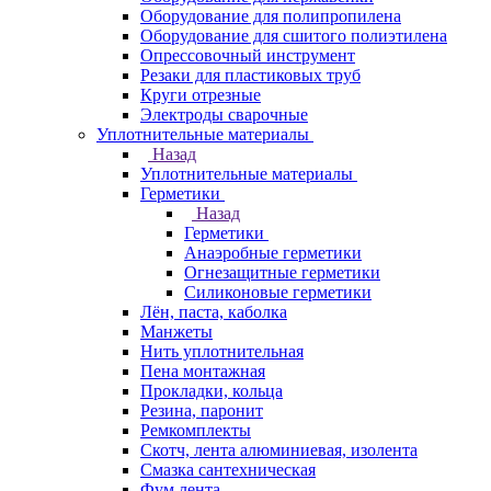
Оборудование для полипропилена
Оборудование для сшитого полиэтилена
Опрессовочный инструмент
Резаки для пластиковых труб
Круги отрезные
Электроды сварочные
Уплотнительные материалы
Назад
Уплотнительные материалы
Герметики
Назад
Герметики
Анаэробные герметики
Огнезащитные герметики
Силиконовые герметики
Лён, паста, каболка
Манжеты
Нить уплотнительная
Пена монтажная
Прокладки, кольца
Резина, паронит
Ремкомплекты
Скотч, лента алюминиевая, изолента
Смазка сантехническая
Фум лента