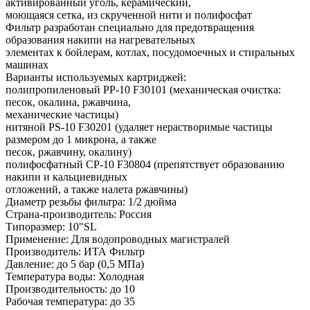
активированный уголь, керамический,
моющаяся сетка, из скрученной нити и полифосфат
Фильтр разработан специально для предотвращения
образования накипи на нагревательных
элементах к бойлерам, котлах, посудомоечных и стиральных
машинах
Варианты используемых картриджей:
полипропиленовый PP-10 F30101 (механическая очистка:
песок, окалина, ржавчина,
механические частицы)
нитяной PS-10 F30201 (удаляет нерастворимые частицы
размером до 1 микрона, а также
песок, ржавчину, окалину)
полифосфатный CP-10 F30804 (препятствует образованию
накипи и кальциевидных
отложений, а также налета ржавчины)
Диаметр резьбы фильтра: 1/2 дюйма
Страна-производитель: Россия
Типоразмер: 10"SL
Применение: Для водопроводных магистралей
Производитель: ИТА Фильтр
Давление: до 5 бар (0,5 МПа)
Температура воды: Холодная
Производительность: до 10
Рабочая температура: до 35