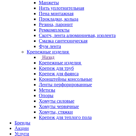
Манжеты
Нить уплотнительная
Пена монтажная
Прокладки, кольца
Резина, паронит
Ремкомплекты
Скотч, лента алюминиевая, изолента
Смазка сантехническая
Фум лента
Крепежные изделия
Назад
Крепежные изделия
Крепеж для труб
Крепеж для фаянса
Кронштейны консольные
Ленты перфорированные
Метизы
Опоры
Хомуты силовые
Хомуты червячные
Хомуты, стяжки
Крепеж для теплого пола
Бренды
Акции
Услуги