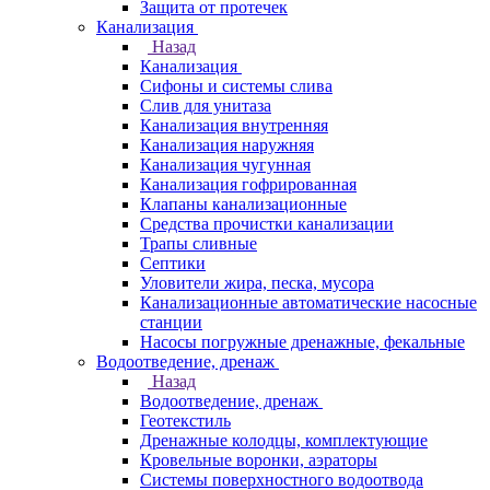
Защита от протечек
Канализация
Назад
Канализация
Сифоны и системы слива
Слив для унитаза
Канализация внутренняя
Канализация наружняя
Канализация чугунная
Канализация гофрированная
Клапаны канализационные
Средства прочистки канализации
Трапы сливные
Септики
Уловители жира, песка, мусора
Канализационные автоматические насосные
станции
Насосы погружные дренажные, фекальные
Водоотведение, дренаж
Назад
Водоотведение, дренаж
Геотекстиль
Дренажные колодцы, комплектующие
Кровельные воронки, аэраторы
Системы поверхностного водоотвода