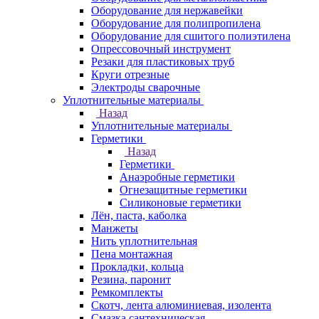
Оборудование для нержавейки
Оборудование для полипропилена
Оборудование для сшитого полиэтилена
Опрессовочный инструмент
Резаки для пластиковых труб
Круги отрезные
Электроды сварочные
Уплотнительные материалы
Назад
Уплотнительные материалы
Герметики
Назад
Герметики
Анаэробные герметики
Огнезащитные герметики
Силиконовые герметики
Лён, паста, каболка
Манжеты
Нить уплотнительная
Пена монтажная
Прокладки, кольца
Резина, паронит
Ремкомплекты
Скотч, лента алюминиевая, изолента
Смазка сантехническая