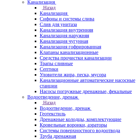
Канализация
Назад
Канализация
Сифоны и системы слива
Слив для унитаза
Канализация внутренняя
Канализация наружняя
Канализация чугунная
Канализация гофрированная
Клапаны канализационные
Средства прочистки канализации
Трапы сливные
Септики
Уловители жира, песка, мусора
Канализационные автоматические насосные
станции
Насосы погружные дренажные, фекальные
Водоотведение, дренаж
Назад
Водоотведение, дренаж
Геотекстиль
Дренажные колодцы, комплектующие
Кровельные воронки, аэраторы
Системы поверхностного водоотвода
Труба дренажная