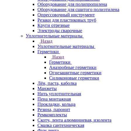
Оборудование для полипропилена
Оборудование для сшитого полиэтилена
Опрессовочный инструмент
Резаки для пластиковых труб
Круги отрезные
Электроды сварочные
Уплотнительные материалы
Назад
Уплотнительные материалы
Герметики
Назад
Герметики
Анаэробные герметики
Огнезащитные герметики
Силиконовые герметики
Лён, паста, каболка
Манжеты
Нить уплотнительная
Пена монтажная
Прокладки, кольца
Резина, паронит
Ремкомплекты
Скотч, лента алюминиевая, изолента
Смазка сантехническая
Фум лента