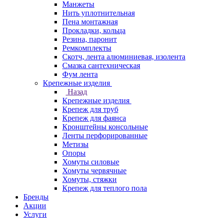
Манжеты
Нить уплотнительная
Пена монтажная
Прокладки, кольца
Резина, паронит
Ремкомплекты
Скотч, лента алюминиевая, изолента
Смазка сантехническая
Фум лента
Крепежные изделия
Назад
Крепежные изделия
Крепеж для труб
Крепеж для фаянса
Кронштейны консольные
Ленты перфорированные
Метизы
Опоры
Хомуты силовые
Хомуты червячные
Хомуты, стяжки
Крепеж для теплого пола
Бренды
Акции
Услуги