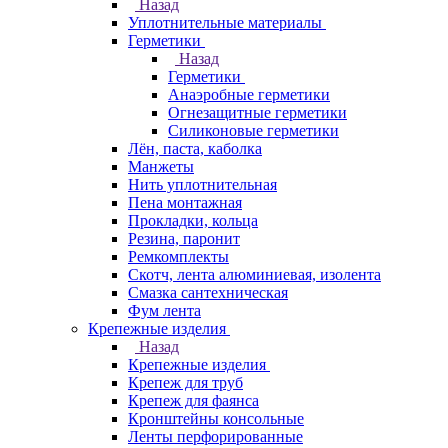
Назад
Уплотнительные материалы
Герметики
Назад
Герметики
Анаэробные герметики
Огнезащитные герметики
Силиконовые герметики
Лён, паста, каболка
Манжеты
Нить уплотнительная
Пена монтажная
Прокладки, кольца
Резина, паронит
Ремкомплекты
Скотч, лента алюминиевая, изолента
Смазка сантехническая
Фум лента
Крепежные изделия
Назад
Крепежные изделия
Крепеж для труб
Крепеж для фаянса
Кронштейны консольные
Ленты перфорированные