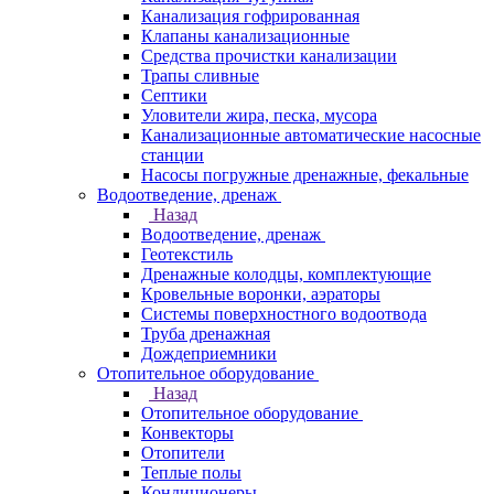
Канализация гофрированная
Клапаны канализационные
Средства прочистки канализации
Трапы сливные
Септики
Уловители жира, песка, мусора
Канализационные автоматические насосные
станции
Насосы погружные дренажные, фекальные
Водоотведение, дренаж
Назад
Водоотведение, дренаж
Геотекстиль
Дренажные колодцы, комплектующие
Кровельные воронки, аэраторы
Системы поверхностного водоотвода
Труба дренажная
Дождеприемники
Отопительное оборудование
Назад
Отопительное оборудование
Конвекторы
Отопители
Теплые полы
Кондиционеры