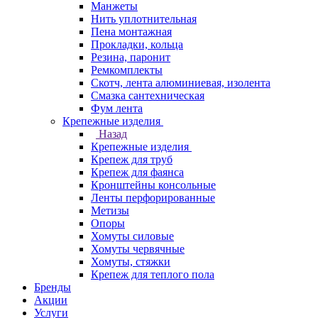
Манжеты
Нить уплотнительная
Пена монтажная
Прокладки, кольца
Резина, паронит
Ремкомплекты
Скотч, лента алюминиевая, изолента
Смазка сантехническая
Фум лента
Крепежные изделия
Назад
Крепежные изделия
Крепеж для труб
Крепеж для фаянса
Кронштейны консольные
Ленты перфорированные
Метизы
Опоры
Хомуты силовые
Хомуты червячные
Хомуты, стяжки
Крепеж для теплого пола
Бренды
Акции
Услуги