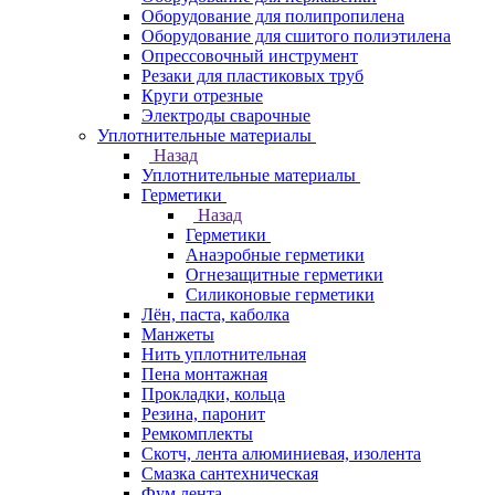
Оборудование для полипропилена
Оборудование для сшитого полиэтилена
Опрессовочный инструмент
Резаки для пластиковых труб
Круги отрезные
Электроды сварочные
Уплотнительные материалы
Назад
Уплотнительные материалы
Герметики
Назад
Герметики
Анаэробные герметики
Огнезащитные герметики
Силиконовые герметики
Лён, паста, каболка
Манжеты
Нить уплотнительная
Пена монтажная
Прокладки, кольца
Резина, паронит
Ремкомплекты
Скотч, лента алюминиевая, изолента
Смазка сантехническая
Фум лента