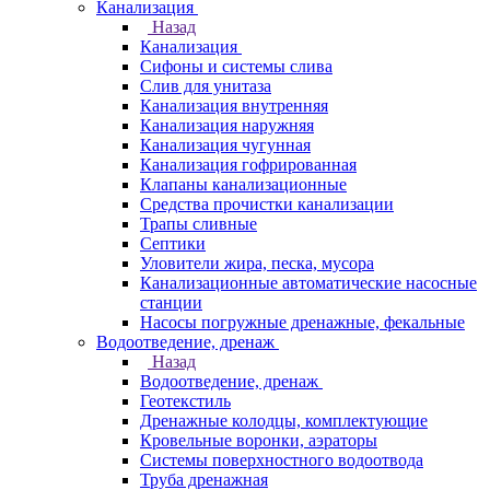
Канализация
Назад
Канализация
Сифоны и системы слива
Слив для унитаза
Канализация внутренняя
Канализация наружняя
Канализация чугунная
Канализация гофрированная
Клапаны канализационные
Средства прочистки канализации
Трапы сливные
Септики
Уловители жира, песка, мусора
Канализационные автоматические насосные
станции
Насосы погружные дренажные, фекальные
Водоотведение, дренаж
Назад
Водоотведение, дренаж
Геотекстиль
Дренажные колодцы, комплектующие
Кровельные воронки, аэраторы
Системы поверхностного водоотвода
Труба дренажная